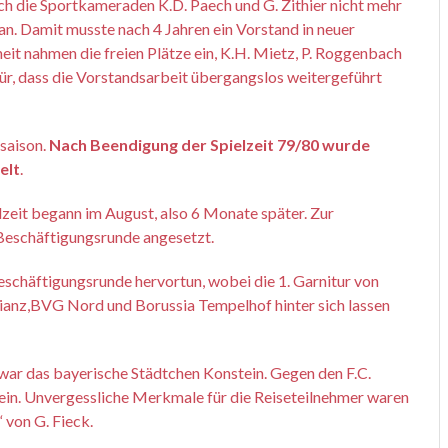
ch die Sportkameraden K.D. Paech und G. Zithier nicht mehr
an. Damit musste nach 4 Jahren ein Vorstand in neuer
it nahmen die freien Plätze ein, K.H. Mietz, P. Roggenbach
ür, dass die Vorstandsarbeit übergangslos weitergeführt
lsaison.
Nach Beendigung der Spielzeit 79/80 wurde
elt
.
zeit begann im August, also 6 Monate später. Zur
eschäftigungsrunde angesetzt.
Beschäftigungsrunde hervortun, wobei die 1. Garnitur von
anz,BVG Nord und Borussia Tempelhof hinter sich lassen
l war das bayerische Städtchen Konstein. Gegen den F.C.
 ein. Unvergessliche Merkmale für die Reiseteilnehmer waren
 von G. Fieck.