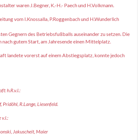
nstalter waren J.Begner, K.-H.- Paech und H.Volkmann.
eitung vom I.Knossalla, P.Roggenbach und H.Wunderlich
esten Gegnern des Betriebsfußballs auseinander zu setzen. Die
n nach gutem Start, am Jahresende einen Mittelplatz.
aft landete vorerst auf einem Abstiegsplatz, konnte jedoch
: h.R.v.l.:
, Pridöhl, R.Lange, Liesenfeld.
v.l.:
ronski, Jakuscheit, Maier