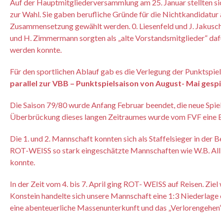
Auf der Hauptmitgliederversammlung am 25. Januar stellten si
zur Wahl. Sie gaben berufliche Gründe für die Nichtkandidatur 
Zusammensetzung gewählt werden. 0. Liesenfeld und J. Jakusche
und H. Zimmermann sorgten als „alte Vorstandsmitglieder“ daf
werden konnte.
Für den sportlichen Ablauf gab es die Verlegung der Punktspie
parallel zur VBB – Punktspielsaison von August- Mai gespi
Die Saison 79/80 wurde Anfang Februar beendet, die neue Spiel
Überbrückung dieses langen Zeitraumes wurde vom FVF eine B
Die 1. und 2. Mannschaft konnten sich als Staffelsieger in der 
ROT-WEISS so stark eingeschätzte Mannschaften wie W.B. Alli
konnte.
In der Zeit vom 4. bis 7. April ging ROT- WEISS auf Reisen. Zie
Konstein handelte sich unsere Mannschaft eine 1:3 Niederlage
eine abenteuerliche Massenunterkunft und das „Verlorengehen“