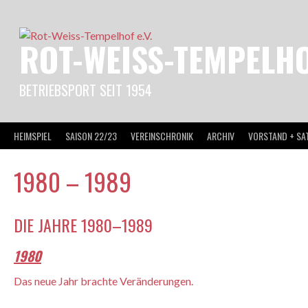
Springe
zum
Inhalt
ROT-WEISS-TEMPELHOF
BETRIEBSPORT SEIT 1954
HEIMSPIEL
SAISON 22/23
VEREINSCHRONIK
ARCHIV
VORSTAND + SA
1980 – 1989
DIE JAHRE 1980–1989
1980
Das neue Jahr brachte Veränderungen.