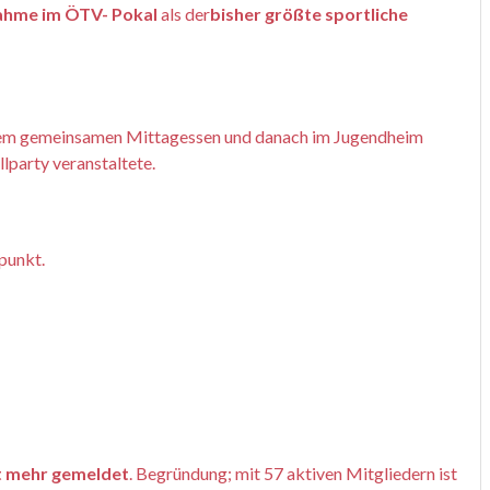
nahme im ÖTV- Pokal
als der
bisher größte sportliche
inem gemeinsamen Mittagessen und danach im Jugendheim
lparty veranstaltete.
punkt.
t mehr gemeldet
. Begründung; mit 57 aktiven Mitgliedern ist