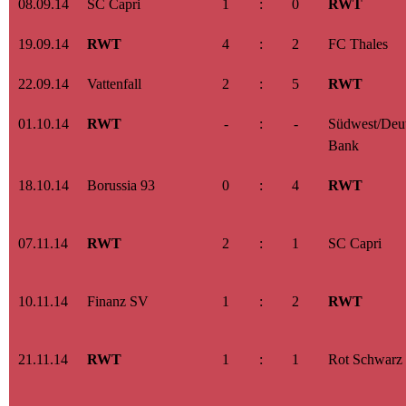
08.09.14
SC Capri
1
:
0
RWT
19.09.14
RWT
4
:
2
FC Thales
22.09.14
Vattenfall
2
:
5
RWT
01.10.14
RWT
-
:
-
Südwest/Deu
Bank
18.10.14
Borussia 93
0
:
4
RWT
07.11.14
RWT
2
:
1
SC Capri
10.11.14
Finanz SV
1
:
2
RWT
21.11.14
RWT
1
:
1
Rot Schwarz