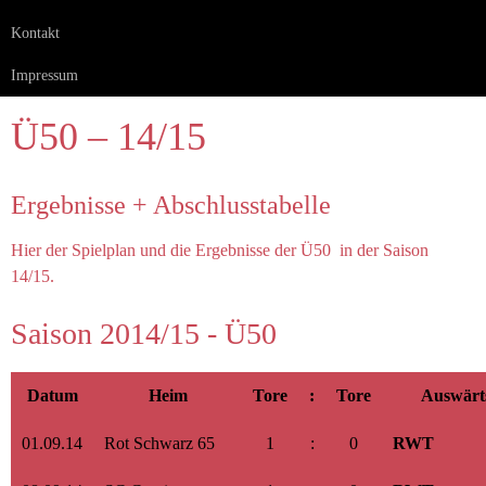
Kontakt
Impressum
Ü50 – 14/15
Ergebnisse + Abschlusstabelle
Hier der Spielplan und die Ergebnisse der Ü50 in der Saison
14/15.
Saison 2014/15 - Ü50
Datum
Heim
Tore
:
Tore
Auswärt
01.09.14
Rot Schwarz 65
1
:
0
RWT