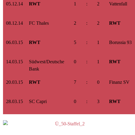
05.12.14
RWT
1
:
2
Vattenfall
08.12.14
FC Thales
2
:
2
RWT
06.03.15
RWT
5
:
1
Borussia 93
14.03.15
Südwest/Deutsche
0
:
1
RWT
Bank
20.03.15
RWT
7
:
0
Finanz SV
28.03.15
SC Capri
0
:
3
RWT