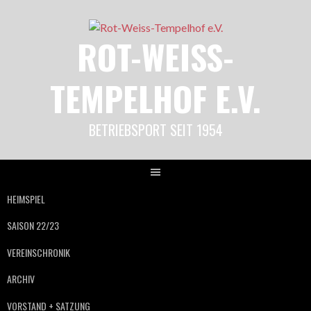
Springe
zum
ROT-WEISS-
Inhalt
TEMPELHOF E.V.
BETRIEBSPORT SEIT 1954
HEIMSPIEL
SAISON 22/23
VEREINSCHRONIK
ARCHIV
VORSTAND + SATZUNG