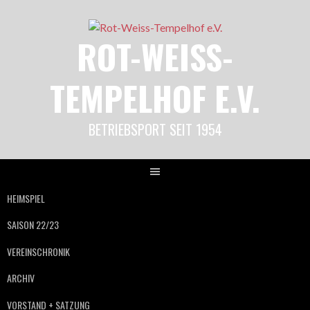
Springe
zum
ROT-WEISS-
Inhalt
TEMPELHOF E.V.
BETRIEBSPORT SEIT 1954
HEIMSPIEL
SAISON 22/23
VEREINSCHRONIK
ARCHIV
VORSTAND + SATZUNG