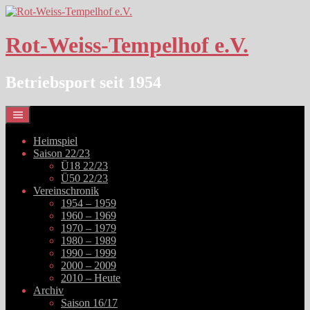
Springe
zum
Inhalt
Rot-Weiss-Tempelhof e.V.
Betriebsport seit 1954
Heimspiel
Saison 22/23
Ü18 22/23
Ü50 22/23
Vereinschronik
1954 – 1959
1960 – 1969
1970 – 1979
1980 – 1989
1990 – 1999
2000 – 2009
2010 – Heute
Archiv
Saison 16/17