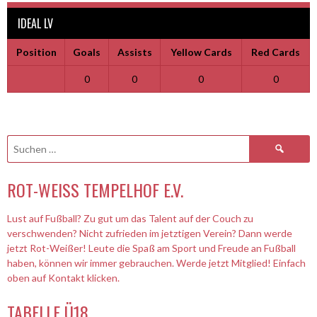
IDEAL LV
Position
Goals
Assists
Yellow Cards
Red Cards
0
0
0
0
Suchen
nach:
ROT-WEISS TEMPELHOF E.V.
Lust auf Fußball? Zu gut um das Talent auf der Couch zu
verschwenden? Nicht zufrieden im jetztigen Verein? Dann werde
jetzt Rot-Weißer! Leute die Spaß am Sport und Freude an Fußball
haben, können wir immer gebrauchen. Werde jetzt Mitglied! Einfach
oben auf Kontakt klicken.
TABELLE Ü18