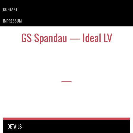
KONTAKT
IMPRESSUM
GS Spandau — Ideal LV
—
DETAILS