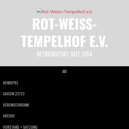
Springe
zum
ROT-WEISS-
Inhalt
TEMPELHOF E.V.
BETRIEBSPORT SEIT 1954
HEIMSPIEL
SAISON 22/23
VEREINSCHRONIK
ARCHIV
VORSTAND + SATZUNG