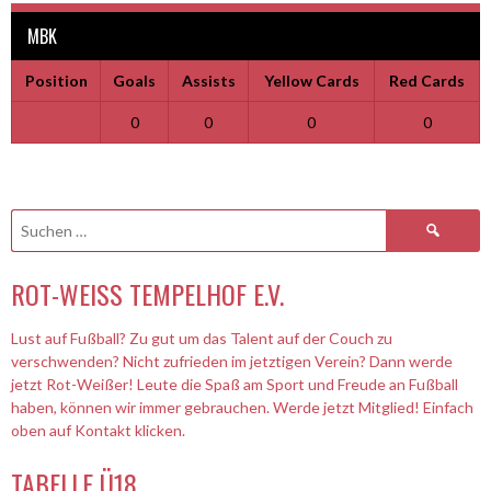
MBK
Position
Goals
Assists
Yellow Cards
Red Cards
0
0
0
0
Suchen
nach:
ROT-WEISS TEMPELHOF E.V.
Lust auf Fußball? Zu gut um das Talent auf der Couch zu
verschwenden? Nicht zufrieden im jetztigen Verein? Dann werde
jetzt Rot-Weißer! Leute die Spaß am Sport und Freude an Fußball
haben, können wir immer gebrauchen. Werde jetzt Mitglied! Einfach
oben auf Kontakt klicken.
TABELLE Ü18