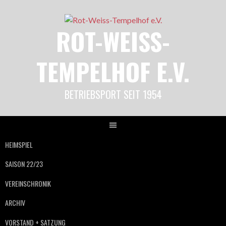
Springe
zum
ROT-WEISS-
Inhalt
TEMPELHOF E.V.
BETRIEBSPORT SEIT 1954
HEIMSPIEL
SAISON 22/23
VEREINSCHRONIK
ARCHIV
VORSTAND + SATZUNG