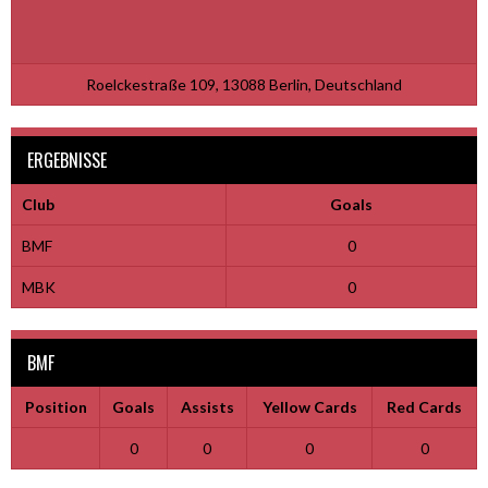
Roelckestraße 109, 13088 Berlin, Deutschland
ERGEBNISSE
Club
Goals
BMF
0
MBK
0
BMF
Position
Goals
Assists
Yellow Cards
Red Cards
0
0
0
0